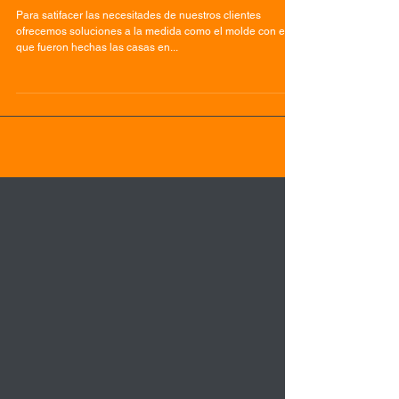
Fraccionamiento ALIKA
realizado con tecnología
MECCANO - Molde de acero
Para satifacer las necesitades de nuestros clientes
ofrecemos soluciones a la medida como el molde con el
que fueron hechas las casas en...