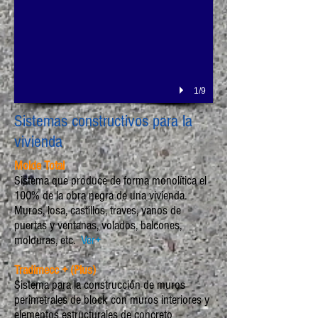
1/9
Sistemas constructivos para la
vivienda
Molde Total
Sistema que produce de forma monolítica el
100% de la obra negra de una vivienda.
Muros, losa, castillos, traves, vanos de
puertas y ventanas, volados, balcones,
molduras, etc.
Ver+
Tradimecc + (Plus)
Sistema para la construcción de muros
perimetrales de block con muros interiores y
elementos estructurales de concreto