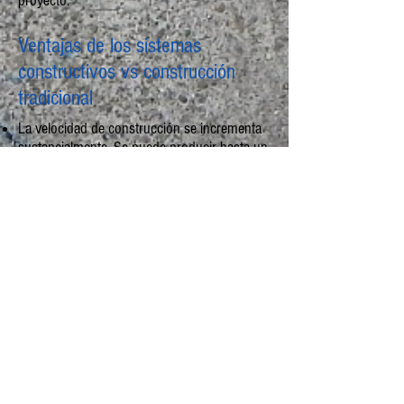
proyecto.
Ventajas de los sistemas
constructivos vs construcción
tradicional
La velocidad de construcción se incrementa
sustancialmente. Se puede producir hasta un
nivel por día.
La fuerza estructural de las viviendas es muy
superior por ser monolítica.
Facilita la planeación del proyecto al utilizar la
misma cantidad de materiales en cada
colado.
Facilita la administración de la obra al reducir
los materiales para la construcción a tan solo
concreto y acero.
Requiere un reducido número de operadores.
Calidad homogenea de todas las unidades
del desarrollo.
Facilita los acabados y reduce el costo al