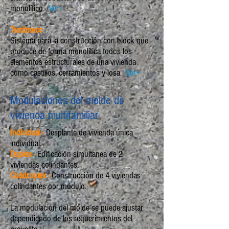
monolítico.
Ver+
Tradimecc
Sistema para la construcción con block que
produce de forma monolítica todos los
elementos estructurales de una vivienda
como castillos, cerramientos y losa.
Ver+
Modulaciones del molde de
vivienda multifamiliar
Individual -
Desplante de vivienda única
individual.
Duplex -
Edificación simultanea de 2
viviendas colindantes.
Cuádruplex -
Construcción de 4 viviendas
colindantes por módulo.
La modulación del molde se puede ajustar
dependiendo de los requerimientos del