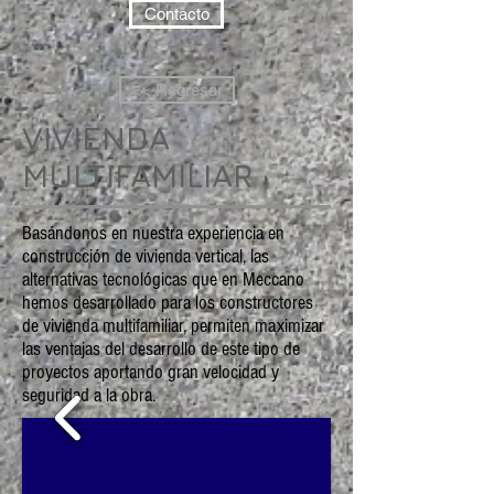
Contacto
<< Regresar
VIVIENDA
MULTIFAMILIAR
Basándonos en nuestra experiencia en
construcción de vivienda vertical, las
alternativas tecnológicas que en Meccano
hemos desarrollado para los constructores
de vivienda multifamiliar, permiten maximizar
las ventajas del desarrollo de este tipo de
proyectos aportando gran velocidad y
seguridad a la obra.