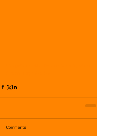
#EnergíaSustentable
#Dovelas
#MoldesEspeciales
#AccionaEnergía
#Ventika
Comments